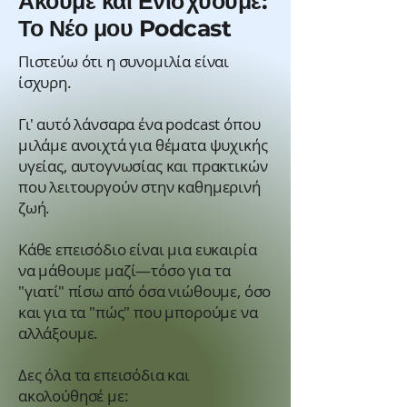
Ακούμε και Ενισχύουμε:
Το Νέο μου Podcast
Πιστεύω ότι η συνομιλία είναι
ίσχυρη.
Γι' αυτό λάνσαρα ένα podcast όπου
μιλάμε ανοιχτά για θέματα ψυχικής
υγείας, αυτογνωσίας και πρακτικών
που λειτουργούν στην καθημερινή
ζωή.
Κάθε επεισόδιο είναι μια ευκαιρία
να μάθουμε μαζί—τόσο για τα
"γιατί" πίσω από όσα νιώθουμε, όσο
και για τα "πώς" που μπορούμε να
αλλάξουμε.
Δες όλα τα επεισόδια και
ακολούθησέ με: