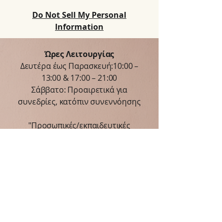
Do Not Sell My Personal
Information
​Ώρες Λειτουργίας
Δευτέρα έως Παρασκευή:10:00 –
13:00 & 17:00 – 21:00
Σάββατο: Προαιρετικά για
συνεδρίες, κατόπιν συνεννόησης
"Προσωπικές/εκπαιδευτικές
συνεδρίες ενδέχεται να μπλοκάρουν
κάποιες ώρες πάνω στο βασικό
ωράριο.
Διαθέσιμα slots εμφανίζονται στο
online calendar!"
Μη διστάσετε να επικοινωνήσετε
για να κλείσετε ραντεβού ή για