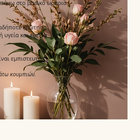
 πάνω στο βασικό ωράριο.
ιαδήποτε ερώτηση.
 υγεία και ευεξία.
ναι εμπιστευτικές.
κάτω κουμπιών.