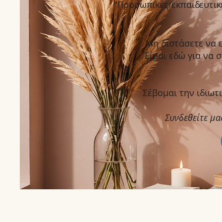
"Προσωπικές/εκπαιδευτικ
Μη διστάσετε να 
Είμαι εδώ για να 
Σέβομαι την ιδιωτ
Συνδεθείτε μα