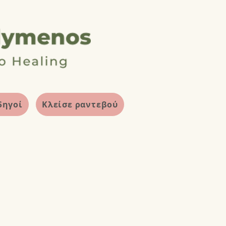
δηγοί
Κλείσε ραντεβού