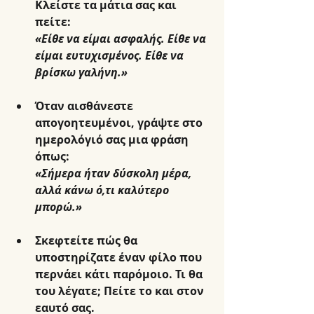
Κλείστε τα μάτια σας και 
πείτε:
«Είθε να είμαι ασφαλής. Είθε να 
είμαι ευτυχισμένος. Είθε να 
βρίσκω γαλήνη.»
Όταν αισθάνεστε 
απογοητευμένοι, γράψτε στο 
ημερολόγιό σας μια φράση 
όπως:
«Σήμερα ήταν δύσκολη μέρα, 
αλλά κάνω ό,τι καλύτερο 
μπορώ.»
Σκεφτείτε πώς θα 
υποστηρίζατε έναν φίλο που 
περνάει κάτι παρόμοιο. Τι θα 
του λέγατε; Πείτε το και στον 
εαυτό σας.