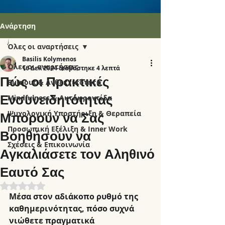
Ανάρτηση
Όλες οι αναρτήσεις
Basilis Kolymenos
Όλες οι αναρτήσεις
16 Δεκ 2024
διαβάστηκε 4 λεπτά
Πώς οι Πρακτικές
Burnout & Ανθεκτικότητα
Ενσυνειδητότητας
Mindfulness & Αυτοφροντίδα
Ψυχολογική Υποστήριξη & Θεραπεία
Μπορούν να Σας
Προσωπική Εξέλιξη & Inner Work
Βοηθήσουν να
Σχέσεις & Επικοινωνία
Αγκαλιάσετε τον Αληθινό
Εαυτό Σας
Βαθμολογήθηκε με NaN από 5 αστέρια.
Μέσα στον αδιάκοπο ρυθμό της 
καθημερινότητας, πόσο συχνά 
νιώθετε πραγματικά 